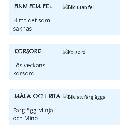
hemsidans
FINN FEM FEL
funktionalitet
och
Hitta det som
uppbyggnad,
saknas
baserat på
hur hemsidan
används.
KORSORD
Upplevelse
Lös veckans
För att vår
korsord
hemsida ska
prestera så
bra som
möjligt
MÅLA OCH RITA
under ditt
besök. Om
Färglägg Minja
du nekar de
och Mino
här kakorna
kommer viss