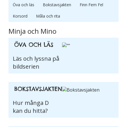
Öva och läs
Bokstavsjakten
Finn Fem Fel
Korsord
Måla och rita
Minja och Mino
Nödvändiga
Dessa kakor
ÖVA OCH LÄS
går inte att
välja bort. De
Läs och lyssna på
behövs för
bildserien
att hemsidan
över huvud
taget ska
fungera.
BOKSTAVSJAKTEN
Hur många D
Statistik
kan du hitta?
För att vi ska
kunna
förbättra